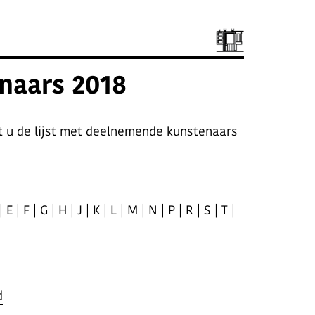
naars 2018
t u de lijst met deelnemende kunstenaars
|
E
|
F
|
G
|
H
|
J
|
K
|
L
|
M
|
N
|
P
|
R
|
S
|
T
|
d