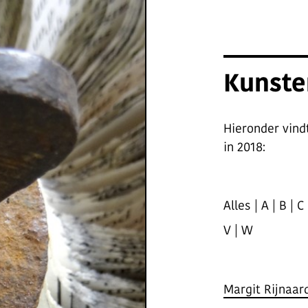
Kunste
Hieronder vind
in 2018:
Alles
|
A
|
B
|
C
V
|
W
Margit Rijnaar