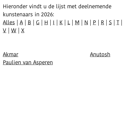
Hieronder vindt u de lijst met deelnemende
kunstenaars in 2026:
Alles
|
A
|
B
|
G
|
H
|
I
|
K
|
L
|
M
|
N
|
P
|
R
|
S
|
T
|
V
|
W
|
X
Akmar
Anutosh
Paulien van Asperen