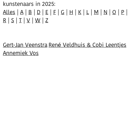
kunstenaars in 2025:
Alles
|
A
|
B
|
D
|
E
|
F
|
G
|
H
|
K
|
L
|
M
|
N
|
O
|
P
|
R
|
S
|
T
|
V
|
W
|
Z
Gert-Jan Veenstra
René Veldhuis & Cobi Leentjes
Annemiek Vos